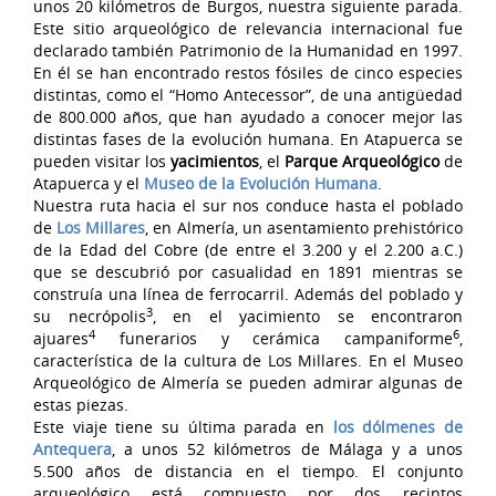
unos 20 kilómetros de Burgos, nuestra siguiente parada.
Este sitio arqueológico de relevancia internacional fue
declarado también Patrimonio de la Humanidad en 1997.
En él se han encontrado restos fósiles de cinco especies
distintas, como el “Homo Antecessor”, de una antigüedad
de 800.000 años, que han ayudado a conocer mejor las
distintas fases de la evolución humana. En Atapuerca se
pueden visitar los
yacimientos
, el
Parque Arqueológico
de
Atapuerca y el
Museo de la Evolución Humana
.
Nuestra ruta hacia el sur nos conduce hasta el poblado
de
Los Millares
, en Almería, un asentamiento prehistórico
de la Edad del Cobre (de entre el 3.200 y el 2.200 a.C.)
que se descubrió por casualidad en 1891 mientras se
construía una línea de ferrocarril. Además del poblado y
3
su necrópolis
, en el yacimiento se encontraron
4
6
ajuares
funerarios y cerámica campaniforme
,
característica de la cultura de Los Millares. En el Museo
Arqueológico de Almería se pueden admirar algunas de
estas piezas.
Este viaje tiene su última parada en
los dólmenes de
Antequera
, a unos 52 kilómetros de Málaga y a unos
5.500 años de distancia en el tiempo. El conjunto
arqueológico está compuesto por dos recintos